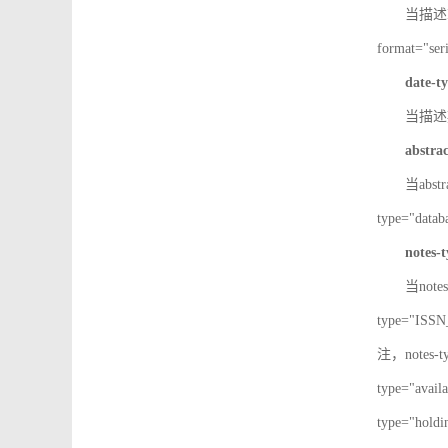
当描述IS
format="
date-t
当描述期
abstra
当abst
type="d
notes-
当note
type="IS
注，notes-
type="av
type="h