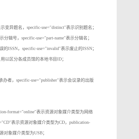
tive"表示变异题名，specific-use="distinct"表示识别题名；
-no"表示分辑号，specific-use="part-name"表示分辑名；
误的ISSN，specific-use="invalid"表示废止的ISSN；
ion-id，用以区分各成员馆的本地书目ID；
r"表示承办者，specific-use="publisher"表示会议录的出版
tion-format="online"表示资源对象媒介类型为网络
mat="CD"表示资源对象媒介类型为CD，publication-
表示表示资源对象媒介类型为USB；