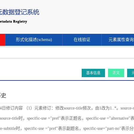
形式化描述(schema)
在线验证
元素属性查询
基本信息
正文
历史
24日修订内容 （1）元素修订：修改source-title频次，由1改为1..*。source-s
ce-title时，specific-use ="pref"表示正题名，specific-use ="alternat
-subtitle时，specific-use ="pref"表示副题名，specific-use="part-no