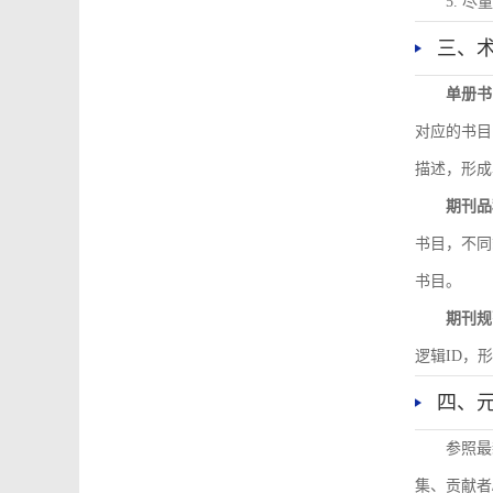
5. 
三、
单册书
对应的书目
描述，形成
期刊品
书目，不同
书目。
期刊规
逻辑ID，
四、
参照最
集、贡献者