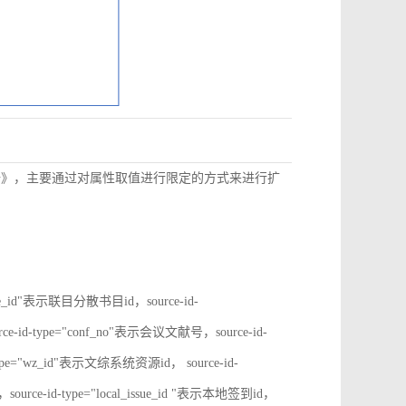
数据》，主要通过对属性取值进行限定的方式来进行扩
rate_id"表示联目分散书目id，source-id-
ce-id-type="conf_no"表示会议文献号，source-id-
type="wz_id"表示文综系统资源id， source-id-
ource-id-type="local_issue_id "表示本地签到id，