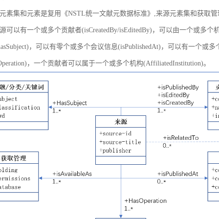
元素集和元素是复用《NSTL统一文献元数据标准》,来源元素集和获取
以有一个或多个贡献者(isCreatedBy/isEditedBy)，可以由一个或多个机
asSubject)，可以有零个或多个会议信息(isPublishedAt)，可以有一个或
peration)，一个贡献者可以属于一个或多个机构(AffiliatedInstitution)。