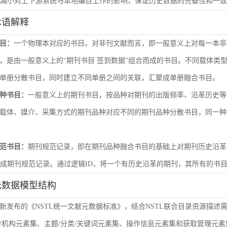
尽量减小对上下游系统与本地编目工作的影响，保证历史数据的完备性和一
术语解释
目：
一个物理本对应的书目。对非刊文献而言，即一般意义上对每一本非
，是由一般意义上的“期刊书目 签到数据”组合而成的书目。不同载体类
单册分散书目，同时建立不同单册之间的关联，汇聚成单册融合书目。
种书目：
一般意义上的期刊书目，按品种对期刊的出版频率、沿革历史等
载体、媒介、采集方式的期刊品种对应不同的期刊品种分散书目，同一种
范书目：
期刊规范记录，即在期刊品种融合书目的基础上对期刊历史沿革
形成期刊规范记录。通过逻辑ID，将一个有历史沿革的期刊，其所有的书
元数据模型结构
新发布的《NSTL统一文献元数据标准》，结合NSTL联合目录资源描述
/机构元素集、主题/分类/关键词元素集、操作信息元素集和获取管理元