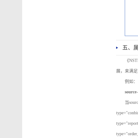
五、
《NS
展，来满足
例如：
source-
当sour
type="co
type="re
type="ord