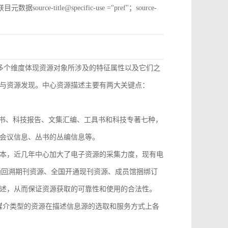
e-title@specific-use ="pref"；source-
从多个维度体现资源对象所涉及的特征属性以及它们之
与资源发现。中心资源描述主要有两大关键点：
技丛书、科技报告、文集汇编、工具书和科技专著七种，
会议信息、丛书的丛编信息等。
本，近几年中心加大了电子资源的采集力度，现有电
开通回溯期刊资源、全国开通现刊资源、成员馆捆绑订
述，从而保证资源获取的可靠性和使用的合法性。
，不同媒介类型的资源在描述信息源的选取和服务方式上各