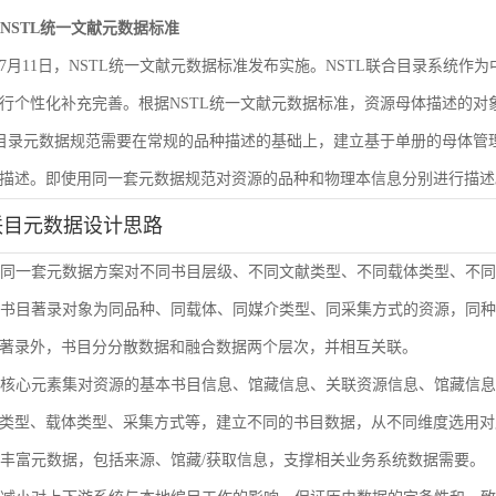
遵循NSTL统一文献元数据标准
6年7月11日，NSTL统一文献元数据标准发布实施。NSTL联合目录系统
行个性化补充完善。根据NSTL统一文献元数据标准，资源母体描述的
合目录元数据规范需要在常规的品种描述的基础上，建立基于单册的母体
描述。即使用同一套元数据规范对资源的品种和物理本信息分别进行描述
联目元数据设计思路
使用同一套元数据方案对不同书目层级、不同文献类型、不同载体类型、不
单册书目著录对象为同品种、同载体、同媒介类型、同采集方式的资源，同
著录外，书目分分散数据和融合数据两个层次，并相互关联。
通过核心元素集对资源的基本书目信息、馆藏信息、关联资源信息、馆藏信
类型、载体类型、采集方式等，建立不同的书目数据，从不同维度选用对
扩展丰富元数据，包括来源、馆藏/获取信息，支撑相关业务系统数据需要。