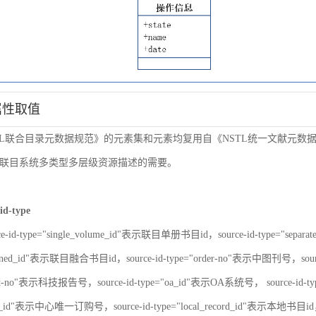
属性取值
TL联合目录元数据规范》的元素集和元素均复用自《NSTL统一文献元
联目系统多类型多层级资源描述的需要。
id-type
ce-id-type="single_volume_id"表示联目单册书目id，source-id-type="sepa
nbined_id"表示联目融合书目id，source-id-type="order-no"表示中图刊号，sour
port-no"表示科技报告号，source-id-type="oa_id"表示OA系统号， source-id-
er_id"表示中心唯一订购号，source-id-type="local_record_id"表示本地书目id，s