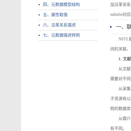
四、元数据模型结构
加沿革关系描述。
subtitle对应
五、属性取值
六、沿革关系描述
一、
七、元数据描述样例
NST
间的关联、
1. 
从文献
需要对不同
从采集
子资源有以
购的数据库
从媒介
有不同。