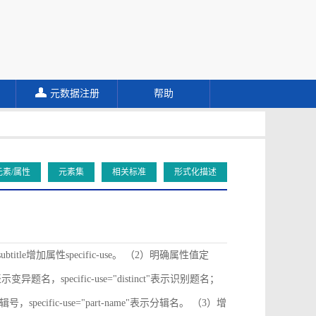
元数据注册
帮助
元素/属性
元素集
相关标准
形式化描述
ubtitle增加属性specific-use。 （2）明确属性值定
ive"表示变异题名，specific-use="distinct"表示识别题名；
"表示分辑号，specific-use="part-name"表示分辑名。 （3）增