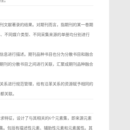
致性。
刊文献著录的结果。对期刊而言，指期刊的某一卷期
型、不同媒介类型、不同采集来源的单册均分别进行
信息进行描述。期刊品种书目也分为分散书目和融合
期刊的分散书目之间进行关联，汇聚成期刊品种融合
关系进行规范管理，给有沿革关系的资源赋予相同的
目都关联。
需求特征，设计了与其相关的6个元素集，即来源元素
素集。包括有描述性元素、辅助性元素和元素属性。其