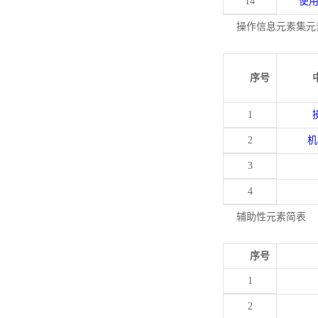
14
使
操作信息元素集元
序号
1
2
机
3
4
辅助性元素简表
序号
1
2