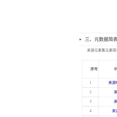
三、元数据简
来源元素集元素简
序号
1
来源
2
3
4
来