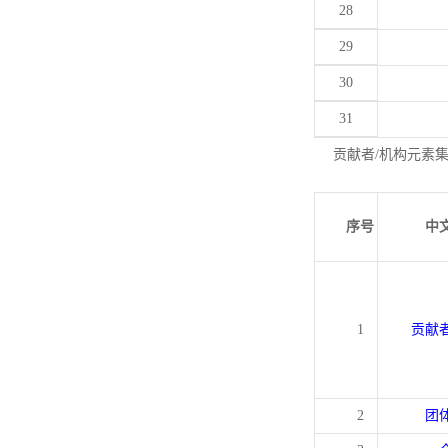
28
29
30
31
贡献者/机构元素
序号
中
1
贡献
2
团