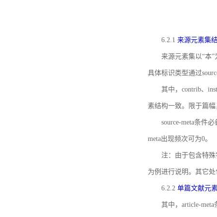
6.2.1
来源元素集
来源元素集以“本”
具体标识类型通过source
其中，contrib、
素结构一致。限于篇幅
source-meta条
meta出现频次可为0。
注：由于包含特殊字符s
为例进行说明。其它处
6.2.2
单篇文献元
其中，article-m