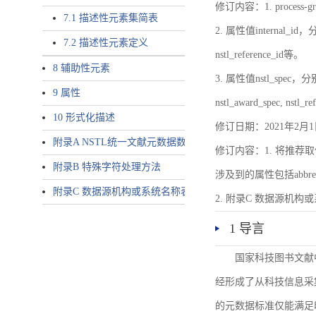
修订内容：1. proces
7.1 描述性元素集简表
2. 属性值internal_id，分别就
7.2 描述性元素定义
nstl_reference_id等。
8 辅助性元素
3. 属性值nstl_spec，分别就不同
9 属性
nstl_award_spec, nstl_
10 形式化描述
修订日期：2021年2月1
附录A NSTL统一文献元数据数据唯一标识符规则
修订内容：1. 将推荐取
附录B 特殊字符处理方法
涉及到的属性包括abbrev-typ
附录C 数据源机构或系统名称表
2. 附录C 数据源机构或系统
1 导言
国家科技图书文献
经形成了从科技信息采
的元数据标准仅能满足