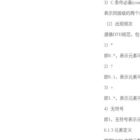
3）C 条件必备(condi
表示同层级的两个
（2）出现频次
遵循DTD规范，
1）*
即0..*，表示元
2）?
即0..1，表示元
3）+
即1..*，表示元
4）无符号
即1，无符号表示
6.1.3 元素定义