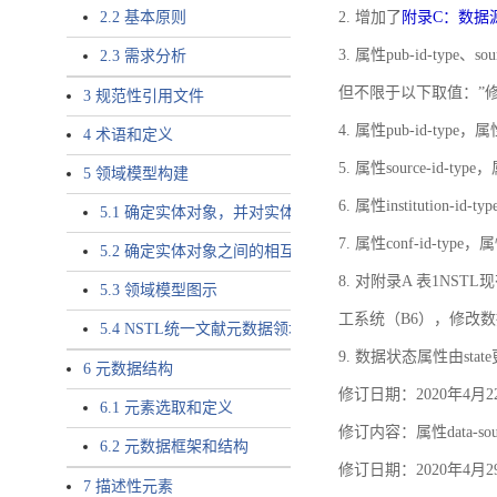
2.2 基本原则
2. 增加了
附录C：数据
3. 属性pub-id-type、so
2.3 需求分析
但不限于以下取值：”
3 规范性引用文件
4. 属性pub-id-type，
4 术语和定义
5. 属性source-id-ty
5 领域模型构建
6. 属性institution
5.1 确定实体对象，并对实体对象命名
7. 属性conf-id-ty
5.2 确定实体对象之间的相互关系，定义实体对象之间的
8. 对附录A 表1N
5.3 领域模型图示
工系统（B6），修改
5.4 NSTL统一文献元数据领域模型的验证
9. 数据状态属性由state
6 元数据结构
修订日期：2020年4月2
6.1 元素选取和定义
修订内容：属性data-
6.2 元数据框架和结构
修订日期：2020年4月2
7 描述性元素