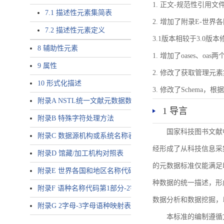
1. 正文-规范性引用文
7.1 描述性元素集简表
2. 增加了附录E-世
7.2 描述性元素定义
3.1版本相较于3.0版
8 辅助性元素
1. 增加了oases、oa
9 属性
2. 修改了获取管理元
10 形式化描述
3. 修改了Schem
附录A NSTL统一文献元数据数据唯一标识符规则
1 导言
附录B 特殊字符处理方法
国家科技图书文献
附录C 数据源机构或系统名称表
经形成了从科技信息采
附录D 馆藏/加工机构对照表
的元数据标准仅能满足
附录E 世界各国和地区名称代码-2字母代码（GB/T 2659-2000等
种数据的统一描述，形
附录F 语种名称代码第1部分-2字母代码（GB/T 4880.1-2005等同
数据分析和数据挖掘，
附录G 2字母-3字母语种映射表
本标准的编制遵循