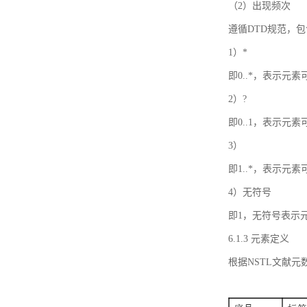
（2）出现频次
遵循DTD规范，
1）*
即0..*，表示元
2）?
即0..1，表示元
3）
即1..*，表示元
4）无符号
即1，无符号表示
6.1.3 元素定义
根据NSTL文献