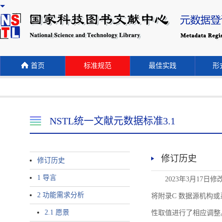
首页
标准规范
最佳实践
形式
NSTL统一文献元数据标准3.1
修订历史
修订历史
1 导言
2023年3月17日
2 功能需求分析
将附录C 数据源机构或系统名称
2.1 愿景
性取值进行了相应调整