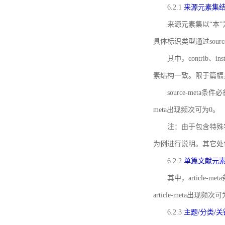
6.2.1
来源元素集
来源元素集以“本”
具体标识类型通过source
其中，contrib、
素结构一致。限于篇幅
source-meta条
meta出现频次可为0。
注：由于包含特殊字符s
为例进行说明。其它处
6.2.2
单篇文献元
其中，article-m
article-meta出现频次
6.2.3
主题/分类/