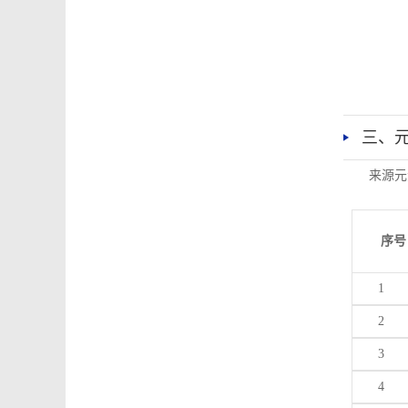
三、
来源元
序号
1
2
3
4