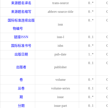
来源题名译名
trans-source
0..*
来源题名缩写
abbrev-source-title
0..*
国际标准连续出版
0..*
issn
物编号
链接
ISSN
issn-l
0..1
国际标准书号
isbn
0..*
出版日期
pub-date
1..*
0..1
出版者
publisher
卷
volume
0..*
丛卷
volume-series
0..1
期
issue
0..*
分期
issue-part
0..1