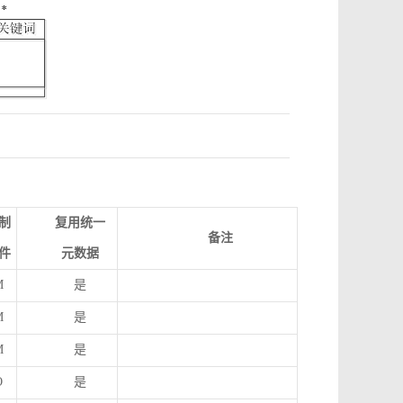
制
复用统一
备注
件
元数据
M
是
M
是
M
是
O
是