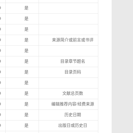
O
是
O
是
O
是
O
是
来源简介或前言或书评
O
是
O
是
目录章节题名
O
是
目录页码
O
是
O
是
文献总页数
O
是
编辑推荐内容
/
经费来源
O
是
历史日期
O
是
出版日或历史日