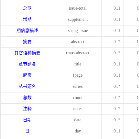
总期
issue-total
0..1
増期
supplement
0..1
期信息描述
string-issue
0..1
摘要
abstract
0..*
其它语种摘要
trans-abstract
0..*
章节题名
title
0..1
起页
fpage
0..1
丛书题名
series
0..*
总数
count
0..*
注释
notes
0..*
日期
date
0..*
日
day
0..1