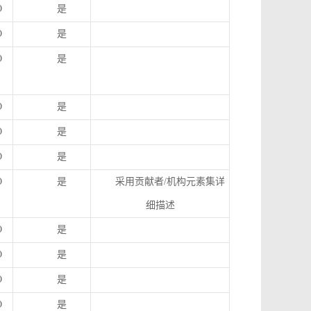
O
是
O
是
O
是
O
是
O
是
O
是
O
是
采用贡献者
/
机构元素集详
细描述
O
是
O
是
O
是
O
是