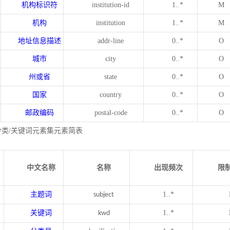
机构标识符
institution-id
1..*
M
机构
institution
1..*
M
地址信息描述
addr-line
0..*
O
城市
city
0..*
O
州或省
state
0..*
O
国家
country
0..*
O
邮政编码
postal-code
0..*
O
分类/关键词元素集元素简表
中文名称
名称
出现频次
限
主题词
1..*
subject
关键词
1..*
kwd