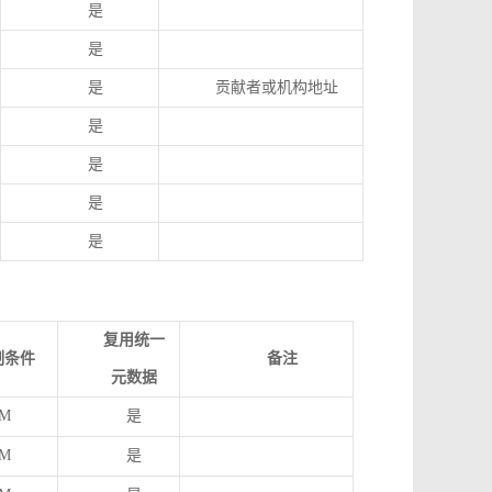
是
是
是
贡献者或机构地址
是
是
是
是
复用统一
制条件
备注
元数据
M
是
M
是