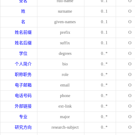
全名
full-name
0..1
O
姓
surname
0..1
O
名
given-names
0..1
O
姓名前缀
prefix
0..1
O
姓名后缀
suffix
0..1
O
学位
degrees
0..*
O
个人简介
bio
0..*
O
职称职务
role
0..*
O
电子邮箱
email
0..*
O
电话号码
phone
0..*
O
外部链接
ext-link
0..*
O
专业
major
0..*
O
研究方向
research-subject
0..*
O