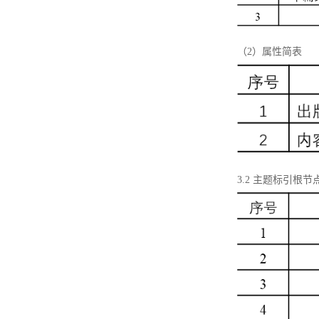
（2）属性简表
3.2 主题标引根节