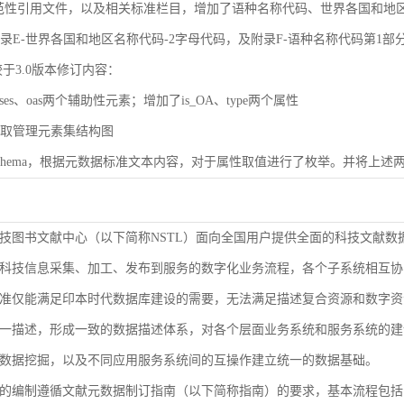
规范性引用文件，以及相关标准栏目，增加了语种名称代码、世界各国和地区名称代码（
了附录E-世界各国和地区名称代码-2字母代码，及附录F-语种名称代码第1部
较于3.0版本修订内容：
ases、oas两个辅助性元素；增加了is_OA、type两个属性
了获取管理元素集结构图
了Schema，根据元数据标准文本内容，对于属性取值进行了枚举。并将上述两
技图书文献中心（以下简称NSTL）面向全国用户提供全面的科技文献数
科技信息采集、加工、发布到服务的数字化业务流程，各个子系统相互协
准仅能满足印本时代数据库建设的需要，无法满足描述复合资源和数字资
9-2000等同ISO 3166-1）
一描述，形成一致的数据描述体系，对各个层面业务系统和服务系统的建
1-2005等同ISO 639-1）
数据挖掘，以及不同应用服务系统间的互操作建立统一的数据基础。
的编制遵循文献元数据制订指南（以下简称指南）的要求，基本流程包括