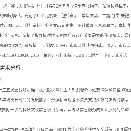
（4）编制使用指南（5）计算机描述语言做形式化描述。在编制过程中，
的领域模型。确定了13个元素集，包括来源、单篇文献、主题/分类/关键
件、图、表、附加资料和参考文献元素集。不计重复元素和属性，本标准共
殊字符元素。编制了指导描述性元素内容选取和著录需要的使用指南，最后
线的数据验证和解析。元数据记录由元素和属性共同构成，通过元素和属
I/NISO Z39.96-2015，期刊文档标签集（JATS 1.1版本）中的元素定义
能需求分析
景
L十三五发展战略明确了从文献保障为主向知识服务基础支撑保障转型的
来五年或更长时间的发展需求，数据标准规范不仅要支持文献的发现的需
建成国际一流的科技文献信息发现系统，实现从信息服务向知识服务的转型
献元数据标准具体的目标是满足NSTL数字业务系统中各个系统应用的需