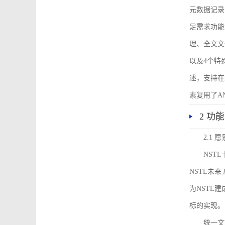
元数据记录
足需求功能
理、全文文
以及4个特
述，支持在
素复用了ANS
2 功
2.1 愿
NST
NSTL未
为NSTL
标的实现。
统一文