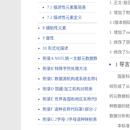
1. 正文-
7.1 描述性元素集简表
2. 增加
7.2 描述性元素定义
3.1版本相
8 辅助性元素
1. 增加了o
9 属性
2. 修改
10 形式化描述
3. 修改
附录A NSTL统一文献元数据数据唯一标识符规则
1 导言
附录B 特殊字符处理方法
国家科
附录C 数据源机构或系统名称表
经形成了从
附录D 馆藏/加工机构对照表
的元数据标
附录E 世界各国和地区名称代码-2字母代码（GB/T 265
种数据的统
附录F 语种名称代码第1部分-2字母代码（GB/T 4880.
数据分析和
附录G 2字母-3字母语种映射表
本标准