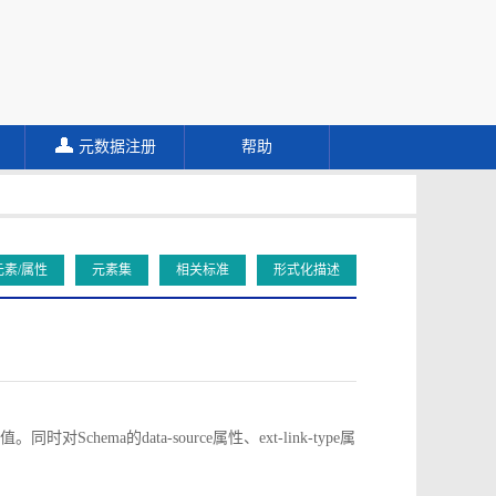
元数据注册
帮助
元素/属性
元素集
相关标准
形式化描述
对Schema的data-source属性、ext-link-type属