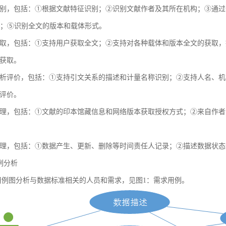
别，包括：①根据文献特征识别；②识别文献作者及其所在机构；③通过全球
献；⑤识别全文的版本和载体形式。
取，包括：①支持用户获取全文；②支持对各种载体和版本全文的获取，
获取。
析评价，包括：①支持引文关系的描述和计量名称识别；②支持人名、机
评价。
理，包括：①文献的印本馆藏信息和网络版本获取授权方式；②来自作者
理，包括：①数据产生、更新、删除等时间责任人记录；②描述数据状态
用例分析
例图分析与数据标准相关的人员和需求，见图1：需求用例。