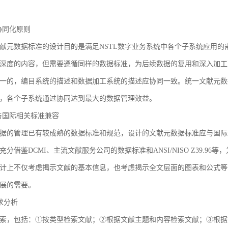
3 协同化原则
献元数据标准的设计目的是满足NSTL数字业务系统中各个子系统应用
深度的内容，但需要遵循同样的数据标准，为后续数据的复用和深入加工
一的，编目系统的描述和数据加工系统的描述应协同一致。统一文献元数
，各个子系统通过协同达到最大的数据管理效益。
4 与国际相关标准兼容
据的管理已有较成熟的数据标准和规范，设计的文献元数据标准应与国际
充分借鉴DCMI、主流文献服务公司的数据标准和ANSI/NISO Z39.
计上不仅考虑揭示文献的基本信息，也考虑揭示全文层面的图表和公式等
展的需要。
需求分析
索，包括：①按类型检索文献；②根据文献主题和内容检索文献；③根据