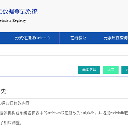
形式化描述(schema)
在线验证
元素属性查询
基本信息
正文
历史
年3月17日修改内容
源机构或系统名称表中的archives取值修改为nstlgkdb，并增加nstlxkdb取值。同时
了相应调整。