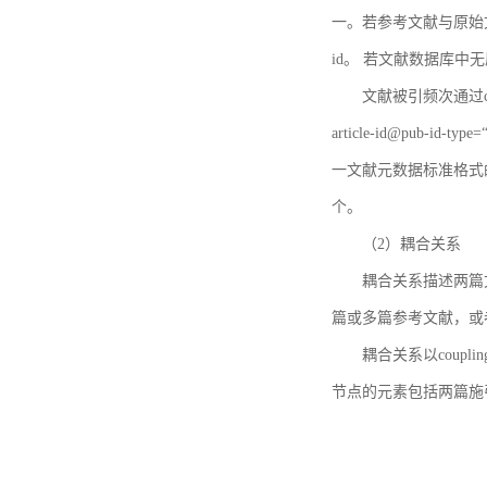
一。若参考文献与原始文献
id。 若文献数据库中
文献被引频次通过c
article-id@pub-id
一文献元数据标准格式
个。
（2）耦合关系
耦合关系描述两篇
篇或多篇参考文献，或
耦合关系以coupl
节点的元素包括两篇施