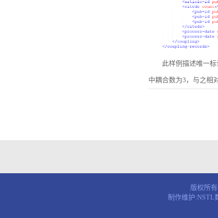
此样例描述唯一标识符为B
中耦合数为3，与之相
版权所有© 
制作维护:NST