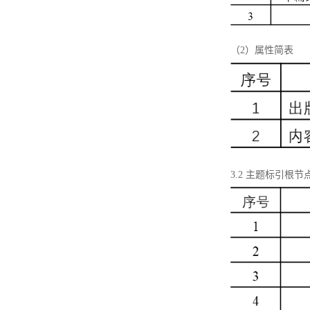
（2）属性简表
3.2 主题标引根节