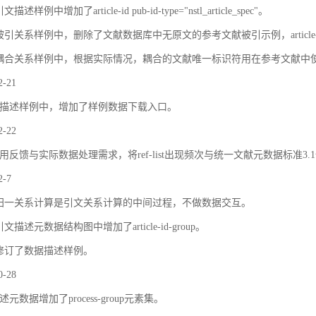
描述样例中增加了article-id pub-id-type="nstl_article_spec"。
被引关系样例中，删除了文献数据库中无原文的参考文献被引示例，article
耦合关系样例中，根据实际情况，耦合的文献唯一标识符用在参考文献中
2-21
描述样例中，增加了样例数据下载入口。
2-22
用反馈与实际数据处理需求，将ref-list出现频次与统一文献元数据标准3.
2-7
归一关系计算是引文关系计算的中间过程，不做数据交互。
文描述元数据结构图中增加了article-id-group。
修订了数据描述样例。
0-28
元数据增加了process-group元素集。