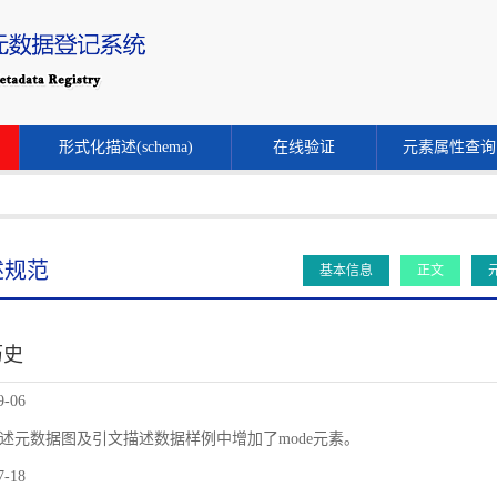
形式化描述(schema)
在线验证
元素属性查询
述规范
基本信息
正文
历史
9-06
述元数据图及引文描述数据样例中增加了mode元素。
7-18