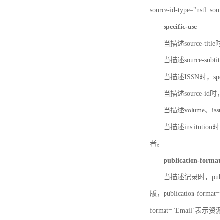
source-id-type="nst
specific-use
当描述source-title
当描述source-subti
当描述ISSN时，speci
当描述source-id
当描述volume、iss
当描述institution
者。
publication-forma
当描述记录时，publi
版，publication-fo
format="Email"表