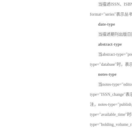
当描述ISSN、ISBN时，
format="series"表示丛
date-type
当描述期刊出版日期时，d
abstract-type
当abstract-type=
type="database"
notes-type
当notes-type="ed
type="ISSN_chang
注，notes-type="pu
type="available_
type="holding_v