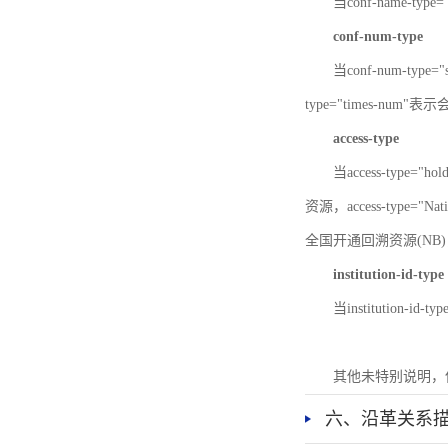
当conf-name-typ
conf-num-type
当conf-num-typ
type="times-num
access-type
当access-type="
资源，access-type="Nat
全国开通回溯资源(NB)，ac
institution-id-type
当institution-id
其他未特别说明，
六、沿革关系