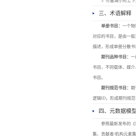
5. 尽量减小对
三、术语解释
单册书目：
一个物
对应的书目，是由一般
描述，形成单册分散书
期刊品种书目：
一
书目，不同载体、媒介
书目。
期刊规范书目：
期
逻辑ID，形成期刊规
四、元数据模
参照最新发布的《
集、贡献者/机构元素