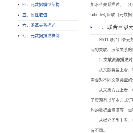
四、元数据模型结构
加沿革关系描述。 （4）说明：N
subtitle对应联目元数据sourc
五、属性取值
六、沿革关系描述
一、联合目录
七、元数据描述样例
NSTL联合目录
间的关联、层级关系的
1. 文献资源描述
从文献类型上看，
需要对不同文献类型的
从采集方式上看，
子资源有以印本方式订
购的数据库资源等，需
从媒介类型上看，电
有不同。