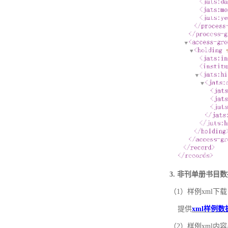
3. 非刊单册书目
（1）样例xml下载
提供
xml样例数
（2）样例xml内