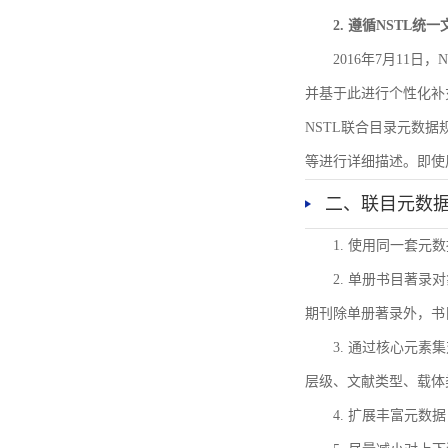
2. 遵循NSTL统
2016年7月11
并基于此进行个性化补
NSTL联合目录元数
等进行详细描述。即使
二、联目元数
1. 使用同一套
2. 单册书目著
期刊除单册著录外，书
3. 通过核心元
层级、文献类型、载体
4. 扩展丰富元