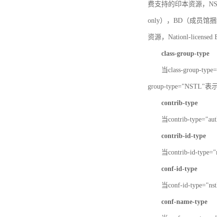
费支持的印本资源，NSTL-
only），BD（成员馆捆绑
资源，Nationl-licen
class-group-type
当class-group-
group-type="NST
contrib-type
当contrib-type="
contrib-id-type
当contrib-id-ty
conf-id-type
当conf-id-type=
conf-name-type