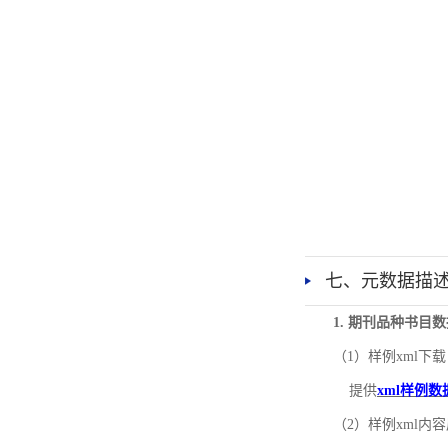
七、元数据描
1. 期刊品种书目
（1）样例xml下载
提供
xml样例数
（2）样例xml内