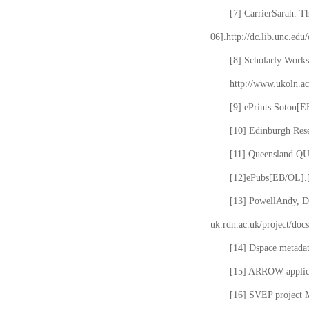
[7] CarrierSarah. T
06].http://dc.lib.unc.edu
[8] Scholarly Works
http://www.ukoln.ac
[9] ePrints Soton[E
[10] Edinburgh Rese
[11] Queensland QUT
[12]ePubs[EB/OL].[2
[13] PowellAndy, Da
uk.rdn.ac.uk/project/docs
[14] Dspace metada
[15] ARROW applicat
[16] SVEP project 