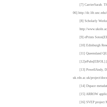
[7] CarrierSarah. T
06].http://dc.lib.unc.edu
[8] Scholarly Works
http://www.ukoln.ac
[9] ePrints Soton[E
[10] Edinburgh Rese
[11] Queensland QUT
[12]ePubs[EB/OL].[2
[13] PowellAndy, Da
uk.rdn.ac.uk/project/docs
[14] Dspace metada
[15] ARROW applicat
[16] SVEP project 