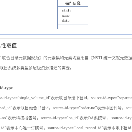
属性取值
TL联合目录元数据规范》的元素集和元素均复用自《NSTL统一文献元
联目系统多类型多层级资源描述的需要。
id-type
ce-id-type="single_volume_id"表示联目单册书目id，source-id-type="sepa
nbined_id"表示联目融合书目id，source-id-type="order-no"表示中图刊号，sour
port-no"表示科技报告号，source-id-type="oa_id"表示OA系统号， source-id-
er_id"表示中心唯一订购号，source-id-type="local_record_id"表示本地书目id，s