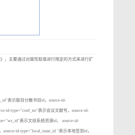
数据》，主要通过对属性取值进行限定的方式来进行扩
rate_id"表示联目分散书目id，source-id-
ce-id-type="conf_no"表示会议文献号，source-id-
type="wz_id"表示文综系统资源id， source-id-
ource-id-type="local_issue_id "表示本地签到id，