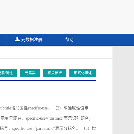
元数据注册
帮助
元素/属性
元素集
相关标准
形式化描述
ubtitle增加属性specific-use。 （2）明确属性值定
ive"表示变异题名，specific-use="distinct"表示识别题名；
"表示分辑号，specific-use="part-name"表示分辑名。 （3）增