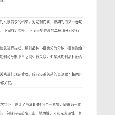
致性。
刊文献著录的结果。对期刊而言，指期刊的某一卷期
型、不同媒介类型、不同采集来源的单册均分别进行
信息进行描述。期刊品种书目也分为分散书目和融合
期刊的分散书目之间进行关联，汇聚成期刊品种融合
关系进行规范管理，给有沿革关系的资源赋予相同的
目都关联。
需求特征，设计了与其相关的6个元素集，即来源元素
素集。包括有描述性元素、辅助性元素和元素属性。其