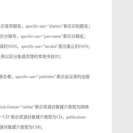
tive"表示变异题名，specific-use="distinct"表示识别题名；
-no"表示分辑号，specific-use="part-name"表示分辑名；
误的ISSN，specific-use="invalid"表示废止的ISSN；
ion-id，用以区分各成员馆的本地书目ID；
r"表示承办者，specific-use="publisher"表示会议录的出版
tion-format="online"表示资源对象媒介类型为网络
mat="CD"表示资源对象媒介类型为CD，publication-
表示表示资源对象媒介类型为USB；