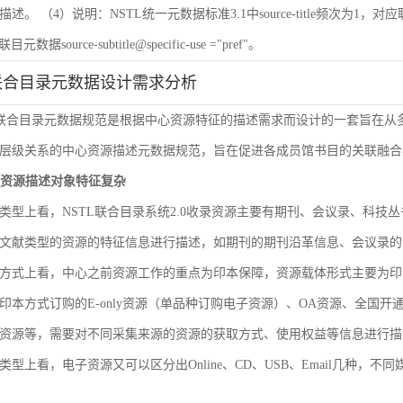
 （4）说明：NSTL统一元数据标准3.1中source-title频次为1，对应联目元数据sourc
联目元数据source-subtitle@specific-use ="pref"。
联合目录元数据设计需求分析
L联合目录元数据规范是根据中心资源特征的描述需求而设计的一套旨在
层级关系的中心资源描述元数据规范，旨在促进各成员馆书目的关联融合
文献资源描述对象特征复杂
类型上看，NSTL联合目录系统2.0收录资源主要有期刊、会议录、科
文献类型的资源的特征信息进行描述，如期刊的期刊沿革信息、会议录的
方式上看，中心之前资源工作的重点为印本保障，资源载体形式主要为印
印本方式订购的E-only资源（单品种订购电子资源）、OA资源、全国
资源等，需要对不同采集来源的资源的获取方式、使用权益等信息进行描
类型上看，电子资源又可以区分出Online、CD、USB、Email几种