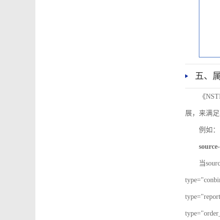
五、
《NS
展，来满足
例如：
source-
当sour
type="co
type="re
type="ord