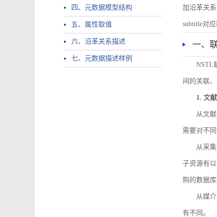
四、元数据模型结构
加沿革关系描述。
subtitle对应
五、属性取值
六、沿革关系描述
一、
七、元数据描述样例
NST
间的关联、
1. 
从文献
需要对不同
从采集
子资源有以
购的数据库
从媒介
有不同。