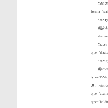
当描述IS
format="
date-t
当描述期
abstra
当abst
type="d
notes-
当note
type="IS
注，notes-
type="av
type="h