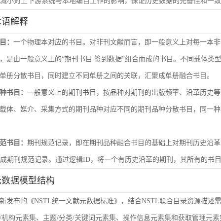
尽量减小对上下游系统与本地编目工作的影响，保证历史数据的完备性和一
术语解释
目：
一个物理本对应的书目。对非刊文献而言，即一般意义上对每一本非
，是由一般意义上的“期刊书目 签到数据”组合而成的书目。不同载体类
单册分散书目，同时建立不同单册之间的关联，汇聚成单册融合书目。
种书目：
一般意义上的期刊书目，按品种对期刊的出版频率、沿革历史等
载体、媒介、采集方式的期刊品种对应不同的期刊品种分散书目，同一种
范书目：
期刊规范记录，即在期刊品种融合书目的基础上对期刊历史沿革
形成期刊规范记录。通过逻辑ID，将一个有历史沿革的期刊，其所有的书
元数据模型结构
新发布的《NSTL统一文献元数据标准》，结合NSTL联合目录资源描述
/机构元素集、主题/分类/关键词元素集、操作信息元素集和获取管理元