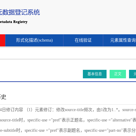
形式化描述(schema)
在线验证
元素属性查询
基本信息
正文
历史
24日修订内容 （1）元素修订：修改source-title频次，由1改为1..*。source-s
ce-title时，specific-use ="pref"表示正题名，specific-use ="alternat
-subtitle时，specific-use ="pref"表示副题名，specific-use="part-no