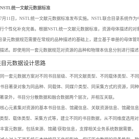
遵循NSTL统一文献元数据标准
6年7月11日，NSTL统一文献元数据标准发布实施。NSTL联合目录系统
行个性化补充完善。根据NSTL统一文献元数据标准，资源母体描述的
合目录元数据规范需要在常规的品种描述的基础上，建立基于单册的母体
描述。即使用同一套元数据规范对资源的品种和物理本信息分别进行描述
联目元数据设计思路
使用同一套元数据方案对不同书目层级、不同文献类型、不同载体类型、不
单册书目著录对象为同品种、同载体、同媒介类型、同采集方式的资源，同
著录外，书目分分散数据和融合数据两个层次，并相互关联。
通过核心元素集对资源的基本书目信息、馆藏信息、关联资源信息、馆藏信
类型、载体类型、采集方式等，建立不同的书目数据，从不同维度选用对
扩展丰富元数据，包括来源、馆藏/获取信息，支撑相关业务系统数据需要。