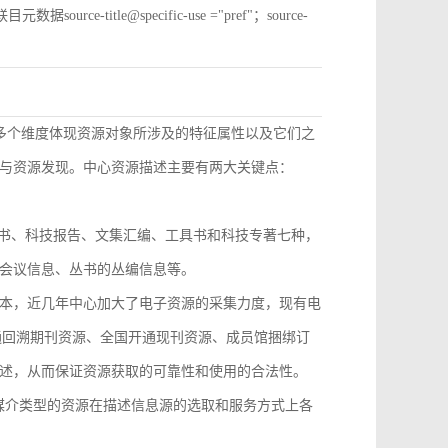
e-title@specific-use ="pref"；source-
从多个维度体现资源对象所涉及的特征属性以及它们之
与资源发现。中心资源描述主要有两大关键点：
技丛书、科技报告、文集汇编、工具书和科技专著七种，
会议信息、丛书的丛编信息等。
本，近几年中心加大了电子资源的采集力度，现有电
开通回溯期刊资源、全国开通现刊资源、成员馆捆绑订
述，从而保证资源获取的可靠性和使用的合法性。
，不同媒介类型的资源在描述信息源的选取和服务方式上各