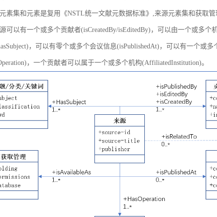
元素集和元素是复用《NSTL统一文献元数据标准》,来源元素集和获取
以有一个或多个贡献者(isCreatedBy/isEditedBy)，可以由一个或多个机
asSubject)，可以有零个或多个会议信息(isPublishedAt)，可以有一个或
peration)，一个贡献者可以属于一个或多个机构(AffiliatedInstitution)。