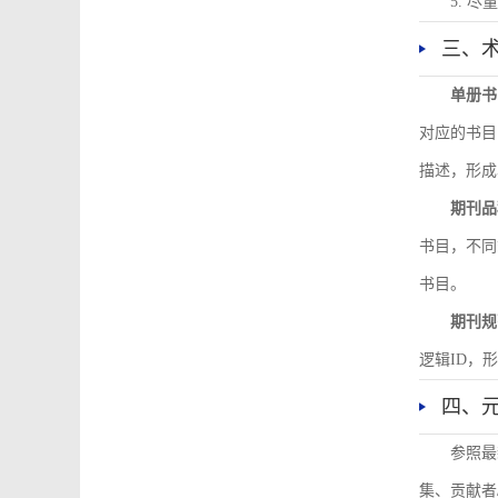
5. 
三、
单册书
对应的书目
描述，形成
期刊品
书目，不同
书目。
期刊规
逻辑ID，
四、
参照最
集、贡献者