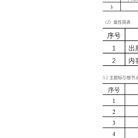
（2）属性简表
3.2 主题标引根节