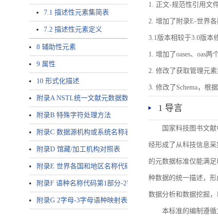
1. 正文-规范性引用文
7.1 描述性元素集简表
2. 增加了附录E-世
7.2 描述性元素定义
3.1版本相较于3.0版
8 辅助性元素
1. 增加了oases、oa
9 属性
2. 修改了获取管理元
10 形式化描述
3. 修改了Schem
附录A NSTL统一文献元数据数据唯一标识符规则
1 导言
附录B 特殊字符处理方法
国家科技图书文献
附录C 数据源机构或系统名称表
经形成了从科技信息采
附录D 馆藏/加工机构对照表
的元数据标准仅能满足
附录E 世界各国和地区名称代码-2字母代码（GB/T 2659-2000等
种数据的统一描述，形
附录F 语种名称代码第1部分-2字母代码（GB/T 4880.1-2005等同
数据分析和数据挖掘，
附录G 2字母-3字母语种映射表
本标准的编制遵循