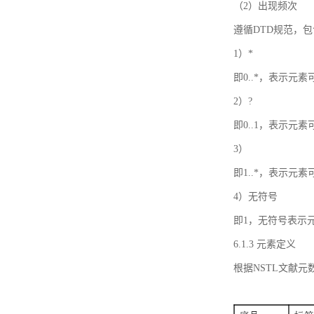
（2）出现频次
遵循DTD规范，
1）*
即0..*，表示元
2）?
即0..1，表示元
3）
即1..*，表示元
4）无符号
即1，无符号表示
6.1.3 元素定义
根据NSTL文献