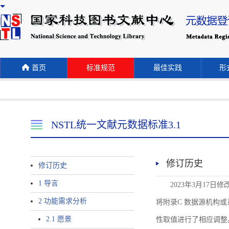
首页
标准规范
最佳实践
形式
NSTL统一文献元数据标准3.1
修订历史
修订历史
1 导言
2023年3月17日
2 功能需求分析
将附录C 数据源机构或系统名称
2.1 愿景
性取值进行了相应调整