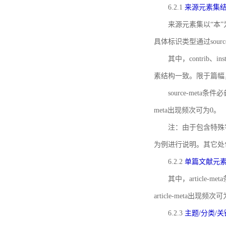
6.2.1
来源元素集
来源元素集以“本”
具体标识类型通过source
其中，contrib、
素结构一致。限于篇幅
source-meta条
meta出现频次可为0。
注：由于包含特殊字符s
为例进行说明。其它处
6.2.2
单篇文献元
其中，article-m
article-meta出现频次
6.2.3
主题/分类/