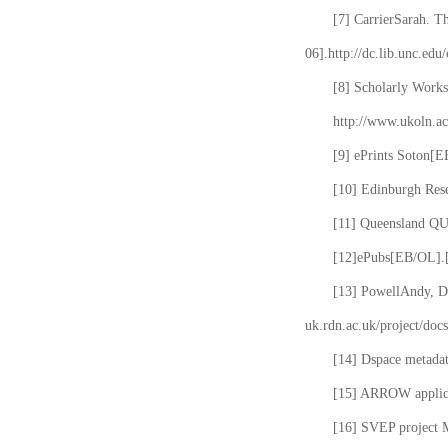
[7] CarrierSarah. T
06].http://dc.lib.unc.edu
[8] Scholarly Works
http://www.ukoln.ac
[9] ePrints Soton[E
[10] Edinburgh Rese
[11] Queensland QUT
[12]ePubs[EB/OL].[2
[13] PowellAndy, Da
uk.rdn.ac.uk/project/docs
[14] Dspace metada
[15] ARROW applicat
[16] SVEP project 