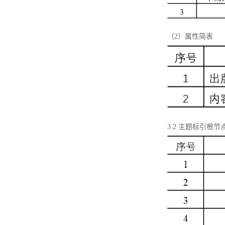
（2）属性简表
3.2 主题标引根节