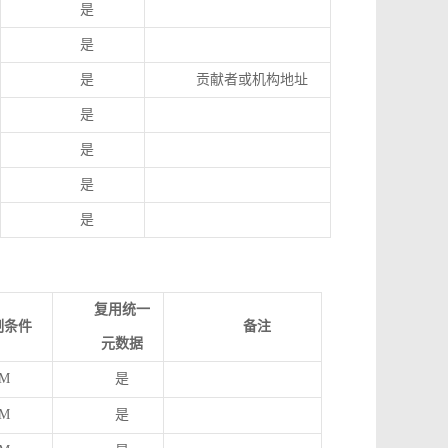
是
是
是
贡献者或机构地址
是
是
是
是
复用统一
制条件
备注
元数据
M
是
M
是