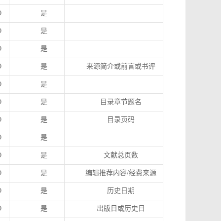
O
是
O
是
O
是
O
是
来源简介或前言或书评
O
是
O
是
目录章节题名
O
是
目录页码
O
是
O
是
文献总页数
O
是
编辑推荐内容
/
经费来源
O
是
历史日期
O
是
出版日或历史日