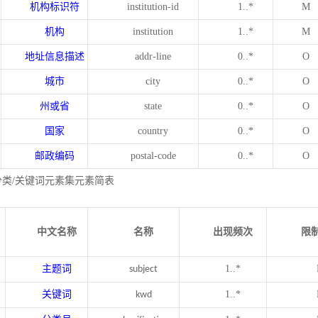
机构标识符
institution-id
1..*
M
机构
institution
1..*
M
地址信息描述
addr-line
0..*
O
城市
city
0..*
O
州或省
state
0..*
O
国家
country
0..*
O
邮政编码
postal-code
0..*
O
分类/关键词元素集元素简表
中文名称
名称
出现频次
限
主题词
1..*
subject
关键词
1..*
kwd