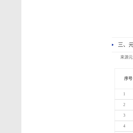
三、
来源元
序号
1
2
3
4