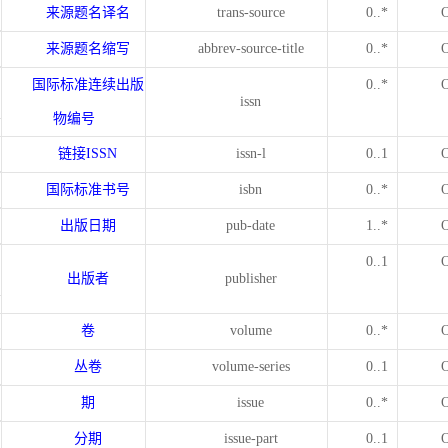
来源题名译名
trans-source
0..*
来源题名缩写
abbrev-source-title
0..*
国际标准连续出版
0..*
issn
物编号
链接
ISSN
issn-l
0..1
国际标准书号
isbn
0..*
出版日期
pub-date
1..*
0..1
出版者
publisher
卷
volume
0..*
丛卷
volume-series
0..1
期
issue
0..*
分期
issue-part
0..1