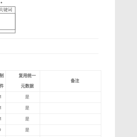
制
复用统一
备注
件
元数据
M
是
M
是
M
是
O
是