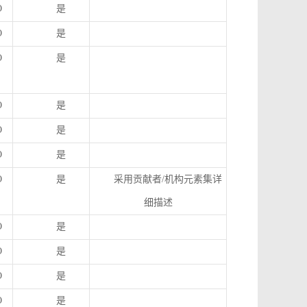
O
是
O
是
O
是
O
是
O
是
O
是
O
是
采用贡献者
/
机构元素集详
细描述
O
是
O
是
O
是
O
是