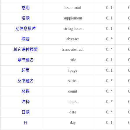
总期
issue-total
0..1
増期
supplement
0..1
期信息描述
string-issue
0..1
摘要
abstract
0..*
其它语种摘要
trans-abstract
0..*
章节题名
title
0..1
起页
fpage
0..1
丛书题名
series
0..*
总数
count
0..*
注释
notes
0..*
日期
date
0..*
日
day
0..1