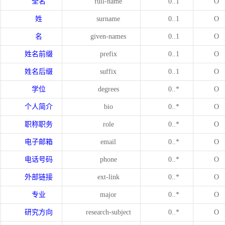
全名
full-name
0..1
O
姓
surname
0..1
O
名
given-names
0..1
O
姓名前缀
prefix
0..1
O
姓名后缀
suffix
0..1
O
学位
degrees
0..*
O
个人简介
bio
0..*
O
职称职务
role
0..*
O
电子邮箱
email
0..*
O
电话号码
phone
0..*
O
外部链接
ext-link
0..*
O
专业
major
0..*
O
研究方向
research-subject
0..*
O