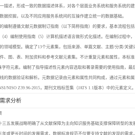
一描述，形成一致的数据描述体系，对各个层面业务系统和服务系统的建
数据挖掘，以及不同应用服务系统间的互操作建立统一的数据基础。
的编制遵循文献元数据制订指南（以下简称指南）的要求，基本流程包括
（4）编制使用指南（5）计算机描述语言做形式化描述。在编制过程中，
的领域模型。确定了13个元素集，包括来源、单篇文献、主题/分类/关键
件、图、表、附加资料和参考文献元素集。不计重复元素和属性，本标准共
殊字符元素。编制了指导描述性元素内容选取和著录需要的使用指南，最后
线的数据验证和解析。元数据记录由元素和属性共同构成，通过元素和属
I/NISO Z39.96-2015，期刊文档标签集（JATS 1.1版本）中的元素定义
能需求分析
景
L十三五发展战略明确了从文献保障为主向知识服务基础支撑保障转型的
来五年或更长时间的发展需求，数据标准规范不仅要支持文献的发现的需