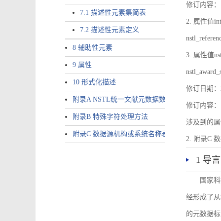
修订内容：1.
7.1 描述性元素集简表
2. 属性值inte
7.2 描述性元素定义
nstl_refer
8 辅助性元素
3. 属性值nstl
9 属性
nstl_award_
10 形式化描述
修订日期：2
附录A NSTL统一文献元数据数据唯一标识符规则
修订内容：1
附录B 特殊字符处理方法
涉及到的属性包括a
附录C 数据源机构或系统名称表
2. 附录C 
1 导言
国家科
经形成了从
的元数据标