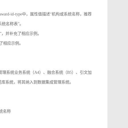
onf-id-type、award-id-type中，属性值描述“机构或系统名称，推荐
系统名称表”。
paper_id”，并补充了相应示例。
，并补充了相应示例。
成管理系统业务系统（A4）、融合系统（B5）、引文加
规范库系统，将其纳入到数据集成管理系统。
系统名称