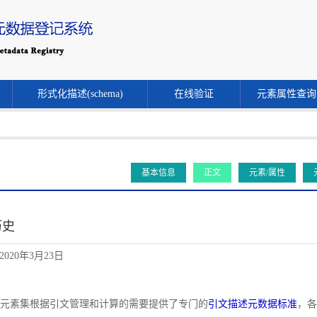
形式化描述(schema)
在线验证
元素属性查询
基本信息
正文
元素/属性
历史
020年3月23日
文献元素集根据引文管理和计算的需要提供了专门的
引文描述元数据标准
，各