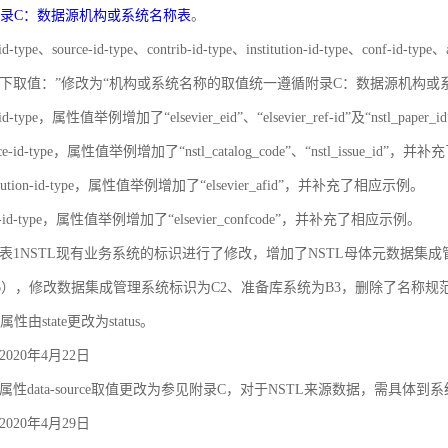
录C：数据源机构或系统名称表
。
id-type、source-id-type、contrib-id-type、institution-id-type、c
下取值：”修改为“机构或系统名称的取值统一遵循附录C：数据源机构或
-id-type，属性值举例增加了“elsevier_eid”、“elsevier_ref-id”及“nstl_
rce-id-type，属性值举例增加了“nstl_catalog_code”、“nstl_issue_id”
titution-id-type，属性值举例增加了“elsevier_afid”，并补充了相应示例。
nf-id-type，属性值举例增加了“elsevier_confcode”，并补充了相应示例。
对象之间的关联和约束
录A 表1NSTL现有业务系统的标识进行了修改，增加了NSTL母体元数据集
6），修改数据集成管理系统标识为C2、准备库系统为B3，删除了名称
属性由state更改为status。
020年4月22日
性data-source取值更改为参见附录C，对于NSTL来源数据，需具体到
020年4月29日