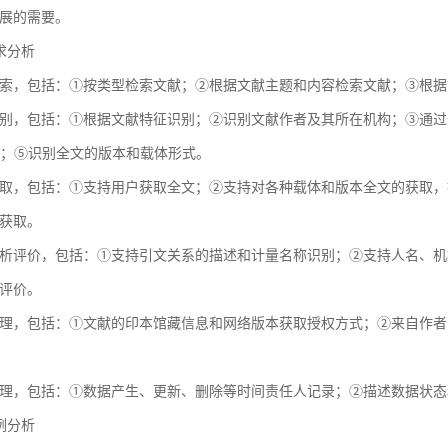
展的需要。
需求分析
索，包括：①按类型检索文献；②根据文献主题和内容检索文献；③根据
别，包括：①根据文献特征识别；②识别文献作者及其所在机构；③通过全球
献；⑤识别全文的版本和载体形式。
取，包括：①支持用户获取全文；②支持对各种载体和版本全文的获取，
获取。
析评价，包括：①支持引文关系的描述和计量名称识别；②支持人名、机
评价。
理，包括：①文献的印本馆藏信息和网络版本获取授权方式；②来自作者
理，包括：①数据产生、更新、删除等时间责任人记录；②描述数据状态
用例分析