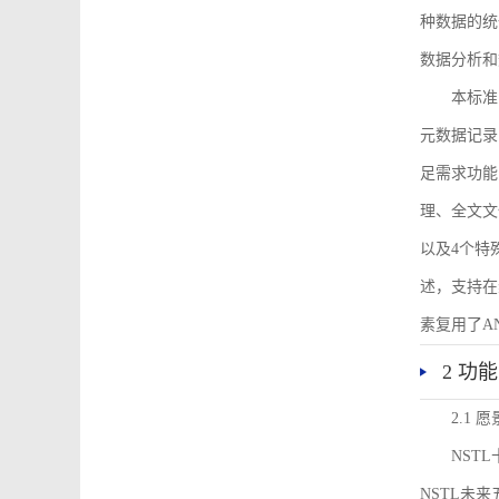
种数据的统
数据分析和
本标准
元数据记录
足需求功能
理、全文文
以及4个特
述，支持在
素复用了ANS
2 功
2.1 愿
NST
NSTL未