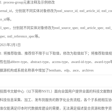
 process-group元素注释及示例修改
rnal_id，分别就不同实体对象修改为nstl_source_id, nstl_article_id, nstl_contrib_id,
ence_id等。
_spec，分别就不同实体对象修改为nstl_source_spec, nstl_article_spec, nstl_contrib_
spec, nstl_reference_spec等。
021年2月1日
. 将推荐取值、推荐但不限于以下取值，修改为取值如下；将推荐取值规则改为取值
bbrev-type、abstract-type、access-type、award-id-type、award-ty
数据源机构或系统名称表中增加了bentham、edp、asce、archives
技图书文献中心（以下简称NSTL）面向全国用户提供全面的科技文献数
科技信息采集、加工、发布到服务的数字化业务流程，各个子系统相互协
准仅能满足印本时代数据库建设的需要，无法满足描述复合资源和数字资