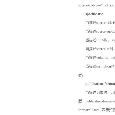
source-id-type="nst
specific-use
当描述source-title
当描述source-subti
当描述ISSN时，speci
当描述source-id
当描述volume、iss
当描述institution
者。
publication-forma
当描述记录时，publi
版，publication-fo
format="Email"表