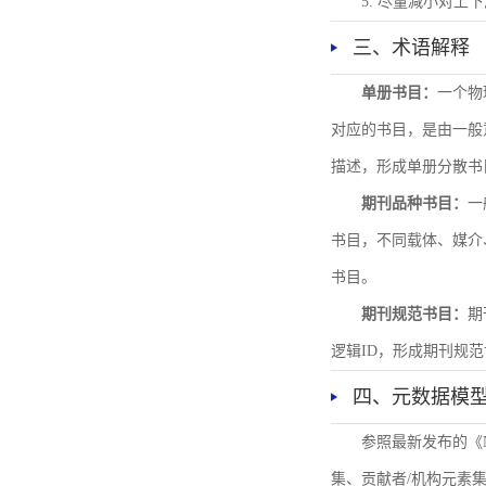
5. 尽量减小对
三、术语解释
单册书目：
一个物
对应的书目，是由一般
描述，形成单册分散书
期刊品种书目：
一
书目，不同载体、媒介
书目。
期刊规范书目：
期
逻辑ID，形成期刊规
四、元数据模
参照最新发布的《
集、贡献者/机构元素