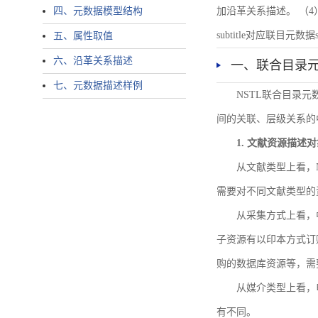
四、元数据模型结构
加沿革关系描述。 （4）说明：N
subtitle对应联目元数据sourc
五、属性取值
六、沿革关系描述
一、联合目录
七、元数据描述样例
NSTL联合目录
间的关联、层级关系的
1. 文献资源描述
从文献类型上看，
需要对不同文献类型的
从采集方式上看，
子资源有以印本方式订
购的数据库资源等，需
从媒介类型上看，电
有不同。