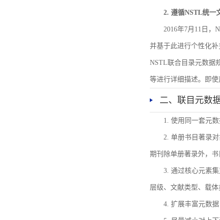
2. 遵循NSTL统
2016年7月11
并基于此进行个性化补
NSTL联合目录元数
等进行详细描述。即使
二、联目元数
1. 使用同一套
2. 单册书目著
期刊除单册著录外，书
3. 通过核心元
层级、文献类型、载体
4. 扩展丰富元