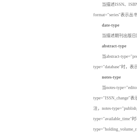
当描述ISSN、ISBN时，
format="series"表示丛
date-type
当描述期刊出版日期时，d
abstract-type
当abstract-type=
type="database"
notes-type
当notes-type="ed
type="ISSN_chang
注，notes-type="pu
type="available_
type="holding_v