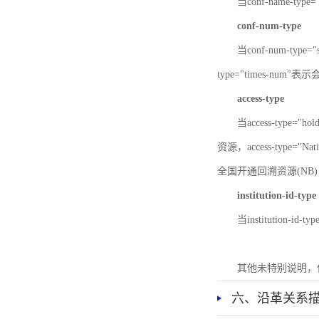
当conf-name-typ
conf-num-type
当conf-num-typ
type="times-num
access-type
当access-type="
资源，access-type="Nat
全国开通回溯资源(NB)，ac
institution-id-type
当institution-id
其他未特别说明，
六、沿革关系