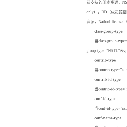
费支持的印本资源，NSTL-
only），BD（成员馆捆绑
资源，Nationl-licen
class-group-type
当class-group-
group-type="NST
contrib-type
当contrib-type="
contrib-id-type
当contrib-id-ty
conf-id-type
当conf-id-type=
conf-name-type