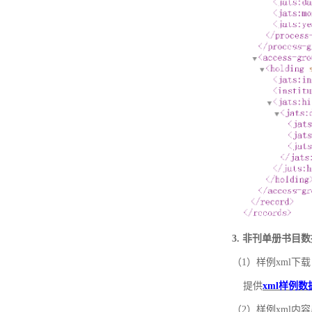
3. 非刊单册书目
（1）样例xml下载
提供
xml样例数
（2）样例xml内