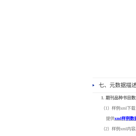
七、元数据描
1. 期刊品种书目
（1）样例xml下载
提供
xml样例数
（2）样例xml内