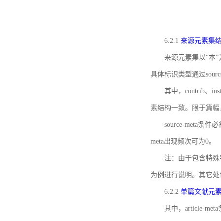
6.2.1
来源元素集
来源元素集以“本”
具体标识类型通过source
其中，contrib、
素结构一致。限于篇幅
source-meta条
meta出现频次可为0。
注：由于包含特殊字符s
为例进行说明。其它处
6.2.2
单篇文献元
其中，article-m