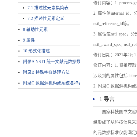
修订内容：1. proces
7.1 描述性元素集简表
2. 属性值internal_id，分别就
7.2 描述性元素定义
nstl_reference_id等。
8 辅助性元素
3. 属性值nstl_spec，分别就不同
9 属性
nstl_award_spec, nstl_
10 形式化描述
修订日期：2021年2月1
附录A NSTL统一文献元数据数据唯一标识符规则
修订内容：1. 将推荐取
附录B 特殊字符处理方法
涉及到的属性包括abbrev-typ
附录C 数据源机构或系统名称表
2. 附录C 数据源机构或系统
1 导言
国家科技图书文献
经形成了从科技信息采
的元数据标准仅能满足