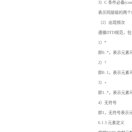
3）C 条件必备(condi
表示同层级的两个
（2）出现频次
遵循DTD规范，
1）*
即0..*，表示元
2）?
即0..1，表示元
3）+
即1..*，表示元
4）无符号
即1，无符号表示
6.1.3 元素定义