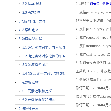
2.2 基本原则
2. 增加了
附录C：数据
3. 属性pub-id-type、so
2.3 需求分析
但不限于以下取值：”
3 规范性引用文件
4. 属性pub-id-type，
4 术语和定义
5. 属性source-id-ty
5 领域模型构建
6. 属性institution
5.1 确定实体对象，并对实体对象命名
7. 属性conf-id-ty
5.2 确定实体对象之间的相互关系，定义实体对象之间的
8. 对附录A 表1N
5.3 领域模型图示
工系统（B6），修改
5.4 NSTL统一文献元数据领域模型的验证
9. 数据状态属性由state
6 元数据结构
修订日期：2020年4月2
6.1 元素选取和定义
修订内容：属性data-
6.2 元数据框架和结构
修订日期：2020年4月2
7 描述性元素