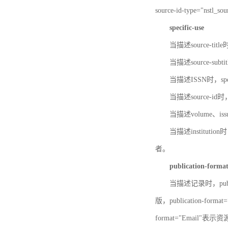
source-id-type="nst
specific-use
当描述source-title
当描述source-subti
当描述ISSN时，speci
当描述source-id
当描述volume、iss
当描述institution
者。
publication-forma
当描述记录时，publi
版，publication-fo
format="Email"表