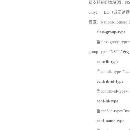
费支持的印本资源，NSTL-
only），BD（成员馆捆绑
资源，Nationl-licen
class-group-type
当class-group-
group-type="NST
contrib-type
当contrib-type="
contrib-id-type
当contrib-id-ty
conf-id-type
当conf-id-type=
conf-name-type