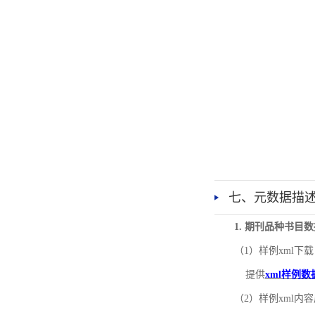
七、元数据描
1. 期刊品种书目
（1）样例xml下载
提供
xml样例数
（2）样例xml内