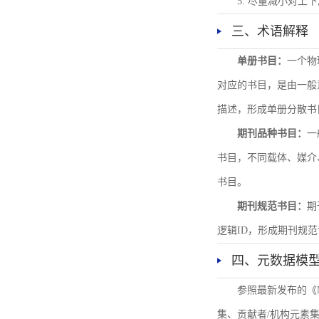
5. 尽量减小对
三、术语解释
单册书目：
一个物
对应的书目，是由一般
描述，形成单册分散书
期刊品种书目：
一
书目，不同载体、媒介
书目。
期刊规范书目：
期
逻辑ID，形成期刊规
四、元数据模
参照最新发布的《
集、贡献者/机构元素