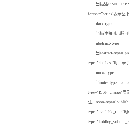
当描述ISSN、ISBN时，
format="series"表示丛
date-type
当描述期刊出版日期时，d
abstract-type
当abstract-type=
type="database"
notes-type
当notes-type="ed
type="ISSN_chang
注，notes-type="pu
type="available_
type="holding_v