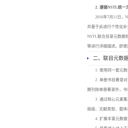
2. 遵循NSTL统
2016年7月11
并基于此进行个性化补
NSTL联合目录元数
等进行详细描述。即使
二、联目元数
1. 使用同一套
2. 单册书目著
期刊除单册著录外，书
3. 通过核心元
层级、文献类型、载体
4. 扩展丰富元