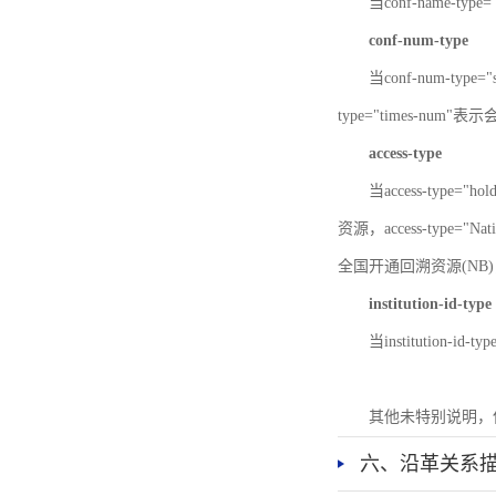
当conf-name-typ
conf-num-type
当conf-num-typ
type="times-num
access-type
当access-type="
资源，access-type="Nat
全国开通回溯资源(NB)，ac
institution-id-type
当institution-id
其他未特别说明，
六、沿革关系