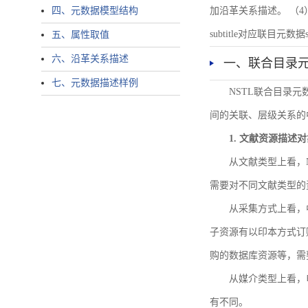
四、元数据模型结构
加沿革关系描述。 （4）说明：N
subtitle对应联目元数据sourc
五、属性取值
六、沿革关系描述
一、联合目录
七、元数据描述样例
NSTL联合目录
间的关联、层级关系的
1. 文献资源描述
从文献类型上看，
需要对不同文献类型的
从采集方式上看，
子资源有以印本方式订
购的数据库资源等，需
从媒介类型上看，电
有不同。