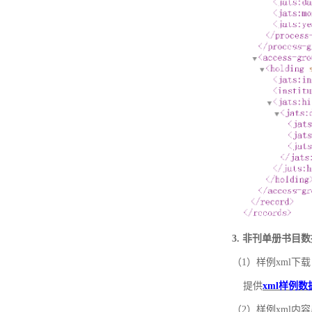
3. 非刊单册书目
（1）样例xml下载
提供
xml样例数
（2）样例xml内