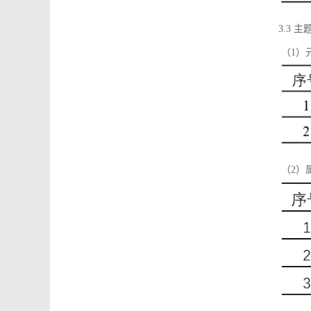
3.3 主
（1）
（2）