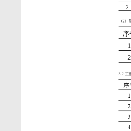
（2）
3.2