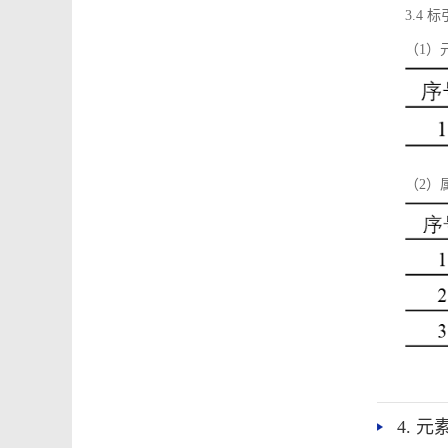
3.4
（1）
（2）
4. 