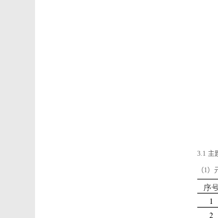
3.1
（1）