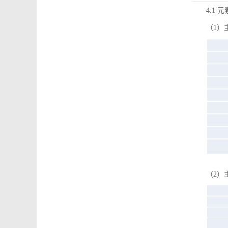
4.1 
（1）
（2）