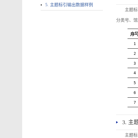
5. 主题标引输出数据样例
主题标
分类号、馆
3. 
主题标