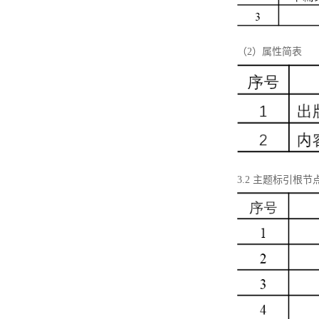
（2）属性简表
3.2 主题标引根节