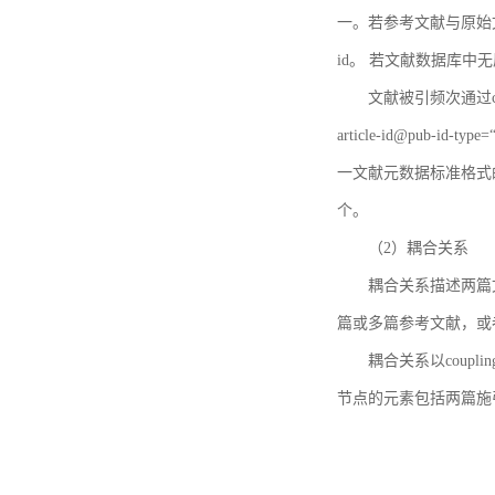
一。若参考文献与原始文献
id。 若文献数据库中
文献被引频次通过c
article-id@pub-id
一文献元数据标准格式
个。
（2）耦合关系
耦合关系描述两篇
篇或多篇参考文献，或
耦合关系以coupl
节点的元素包括两篇施