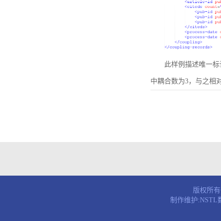
此样例描述唯一标识符为B
中耦合数为3，与之相
版权所有© 
制作维护:NST