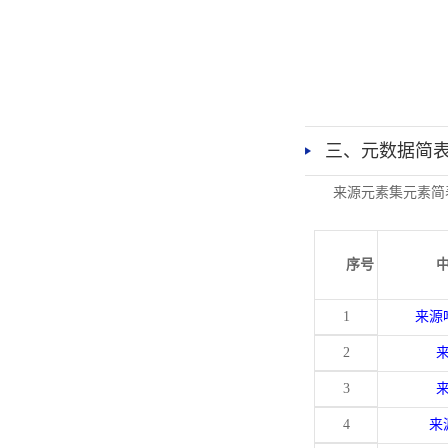
三、元数据简
来源元素集元素简
序号
1
来源
2
3
4
来