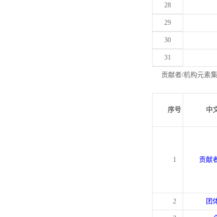
28
29
30
31
贡献者/机构元素
序号
中
1
贡献
2
团