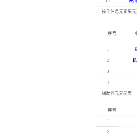
14
使
操作信息元素集元
序号
1
2
机
3
4
辅助性元素简表
序号
1
2