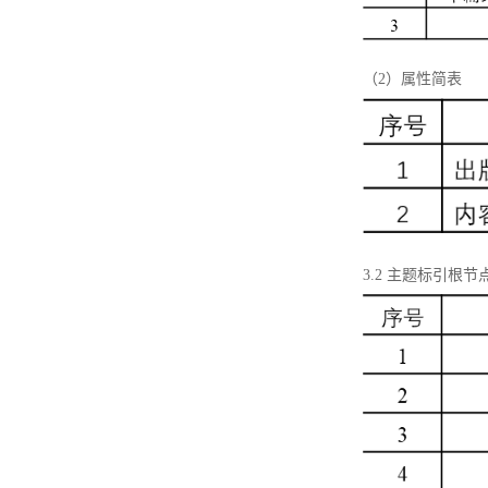
（2）属性简表
3.2 主题标引根节