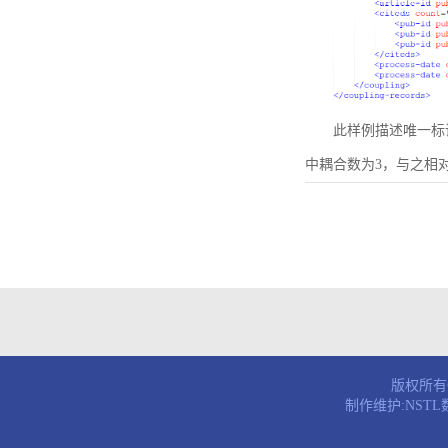
此样例描述唯一标识符为B
中耦合数为3，与之相
版权所有© 
制作维护:NST