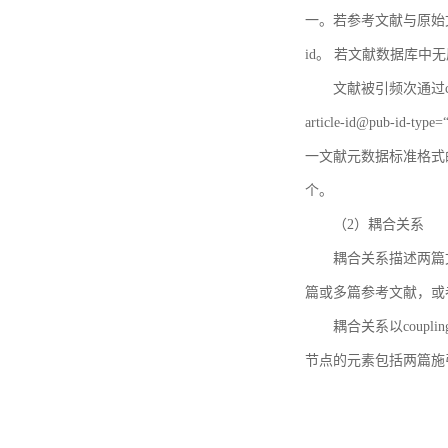
一。若参考文献与原始文献
id。 若文献数据库中
文献被引频次通过c
article-id@pub-id
一文献元数据标准格式
个。
（2）耦合关系
耦合关系描述两篇
篇或多篇参考文献，或
耦合关系以coupl
节点的元素包括两篇施