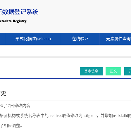
形式化描述(schema)
在线验证
元素属性查询
基本信息
正文
历史
年3月17日修改内容
源机构或系统名称表中的archives取值修改为nstlgkdb，并增加nstlxkdb取值。同时
了相应调整。