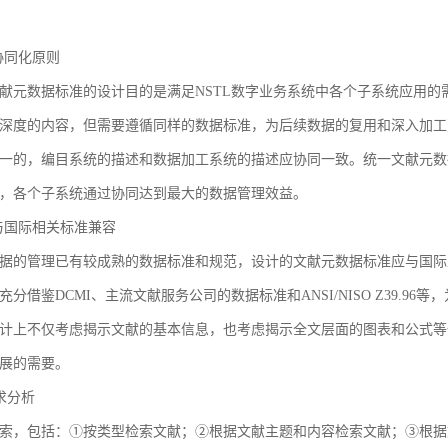
3 协同化原则
献元数据标准的设计目的是满足NSTL数字业务系统中各个子系统应用
深度的内容，但需要遵循同样的数据标准，为后续数据的复用和深入加工
一的，编目系统的描述和数据加工系统的描述应协同一致。统一文献元数
，各个子系统通过协同达到最大的数据管理效益。
4 与国际相关标准兼容
据的管理已有较成熟的数据标准和规范，设计的文献元数据标准应与国际
充分借鉴DCMI、主流文献服务公司的数据标准和ANSI/NISO Z39.
计上不仅考虑揭示文献的基本信息，也考虑揭示全文层面的图表和公式等
展的需要。
需求分析
索，包括：①按类型检索文献；②根据文献主题和内容检索文献；③根据