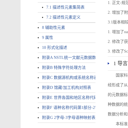
1. 正文-
7.1 描述性元素集简表
2. 增加
7.2 描述性元素定义
3.1版本相
8 辅助性元素
1. 增加了o
9 属性
2. 修改
10 形式化描述
3. 修改
附录A NSTL统一文献元数据数据唯一标识符规则
1 导言
附录B 特殊字符处理方法
国家科
附录C 数据源机构或系统名称表
经形成了从
附录D 馆藏/加工机构对照表
的元数据标
附录E 世界各国和地区名称代码-2字母代码（GB/T 265
种数据的统
附录F 语种名称代码第1部分-2字母代码（GB/T 4880.
数据分析和
附录G 2字母-3字母语种映射表
本标准