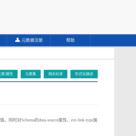
元数据注册
帮助
元素/属性
元素集
相关标准
形式化描述
对Schema的data-source属性、ext-link-type属