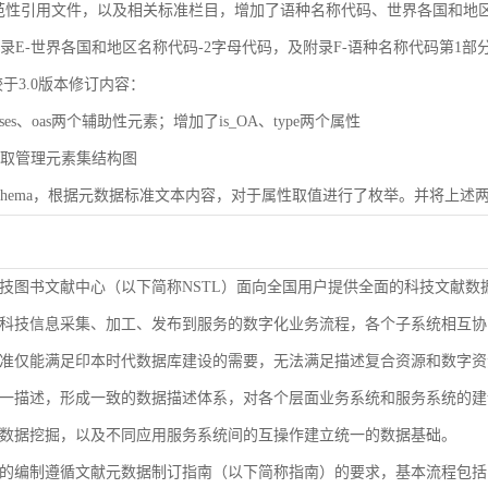
规范性引用文件，以及相关标准栏目，增加了语种名称代码、世界各国和地区名称代码（
了附录E-世界各国和地区名称代码-2字母代码，及附录F-语种名称代码第1部
较于3.0版本修订内容：
ases、oas两个辅助性元素；增加了is_OA、type两个属性
了获取管理元素集结构图
了Schema，根据元数据标准文本内容，对于属性取值进行了枚举。并将上述两
技图书文献中心（以下简称NSTL）面向全国用户提供全面的科技文献数
科技信息采集、加工、发布到服务的数字化业务流程，各个子系统相互协
准仅能满足印本时代数据库建设的需要，无法满足描述复合资源和数字资
9-2000等同ISO 3166-1）
一描述，形成一致的数据描述体系，对各个层面业务系统和服务系统的建
1-2005等同ISO 639-1）
数据挖掘，以及不同应用服务系统间的互操作建立统一的数据基础。
的编制遵循文献元数据制订指南（以下简称指南）的要求，基本流程包括