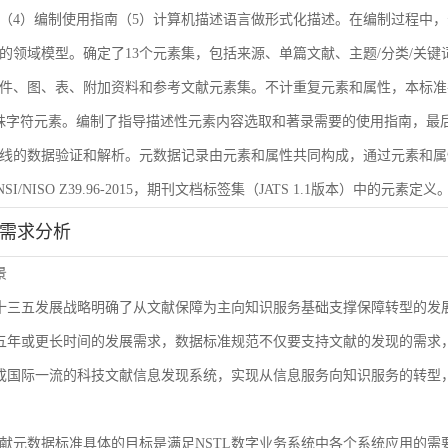
（4）编制使用指南（5）计算机描述语言做形式化描述。在编制过程中，
的领域模型。确定了13个元素集，包括来源、单篇文献、主题/分类/关键
件、图、表、附加资料和参考文献元素集。不计重复元素和属性，本标准共
殊字符元素。编制了指导描述性元素内容选取和著录需要的使用指南，最后
线的数据验证和解析。元数据记录由元素和属性共同构成，通过元素和属
I/NISO Z39.96-2015，期刊文档标签集（JATS 1.1版本）中的元素定义
能需求分析
景
L十三五发展战略明确了从文献保障为主向知识服务基础支撑保障转型的
来五年或更长时间的发展需求，数据标准规范不仅要支持文献的发现的需
建成国际一流的科技文献信息发现系统，实现从信息服务向知识服务的转型
献元数据标准具体的目标是满足NSTL数字业务系统中各个系统应用的需