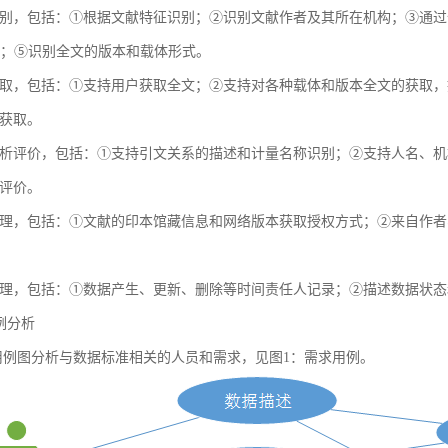
别，包括：①根据文献特征识别；②识别文献作者及其所在机构；③通过全球
献；⑤识别全文的版本和载体形式。
取，包括：①支持用户获取全文；②支持对各种载体和版本全文的获取，
获取。
析评价，包括：①支持引文关系的描述和计量名称识别；②支持人名、机
评价。
理，包括：①文献的印本馆藏信息和网络版本获取授权方式；②来自作者
理，包括：①数据产生、更新、删除等时间责任人记录；②描述数据状态
用例分析
例图分析与数据标准相关的人员和需求，见图1：需求用例。