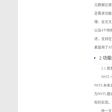
元数据记录
足需求功能
理、全文文
以及4个特
述，支持在
素复用了ANS
2 功
2.1 愿
NST
NSTL未
为NSTL
标的实现。
统一文