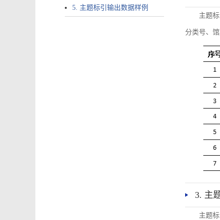
5. 主题标引输出数据样例
主题标
分类号、馆
3. 
主题标