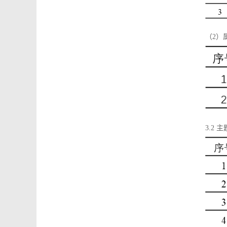
（2）
3.2