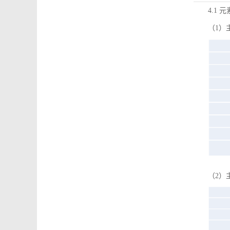
4.1 
（1）
（2）