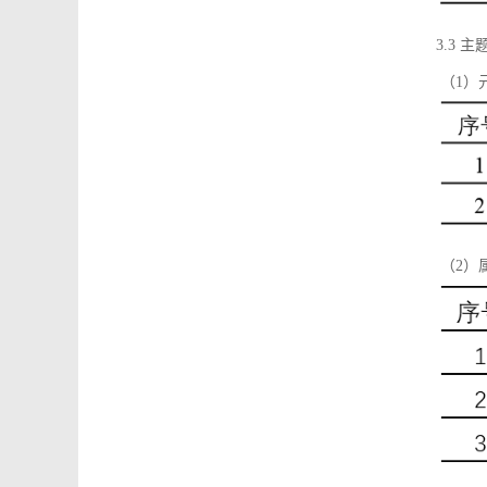
3.3 主
（1）
（2）