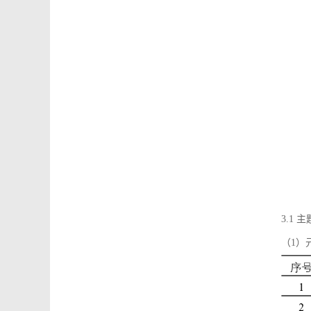
3.1
（1）