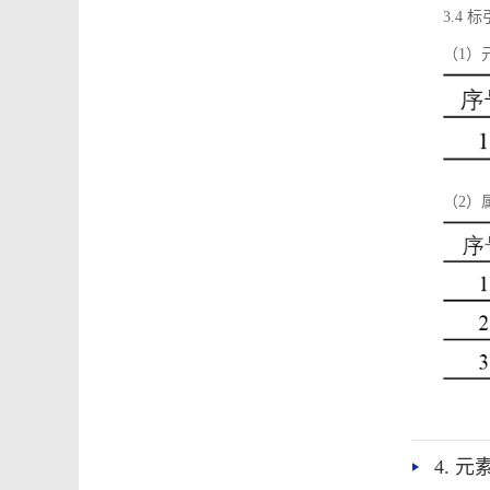
3.4
（1）
（2）
4. 