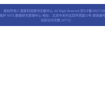
版权所有© 国家科技图书文献中心 All Right Reserved.京ICP备1002732
维护:NSTL数据研究管理中心 地址：北京中关村北四环西路33号 邮政编号：
当前访问次数:247722