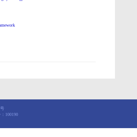
framework
8号
100190