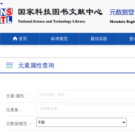
首页
标准规范
最佳实践
形式
元素属性查询
元素/属性：
元素集：
元数据规范 ：