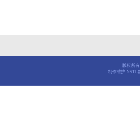
版权所有© 
制作维护:NST