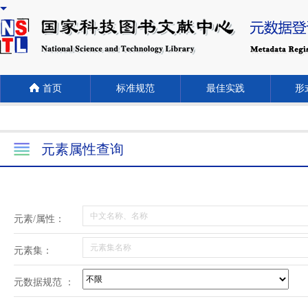
首页
标准规范
最佳实践
形式
元素属性查询
元素/属性：
元素集：
元数据规范 ：