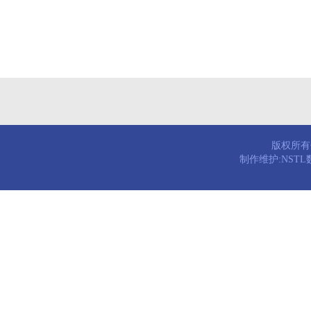
版权所有© 
制作维护:NST