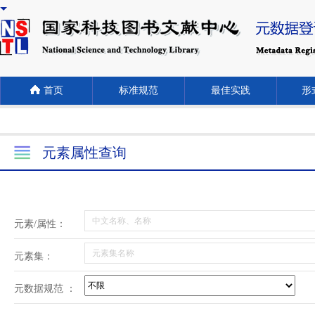
首页
标准规范
最佳实践
形式
元素属性查询
元素/属性：
元素集：
元数据规范 ：