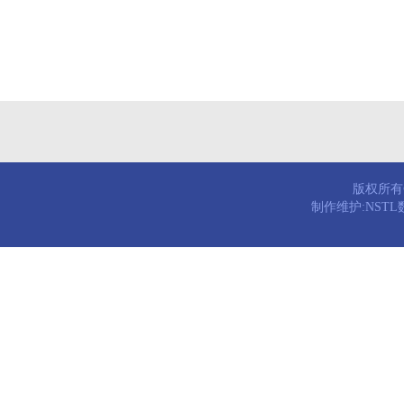
版权所有© 
制作维护:NST