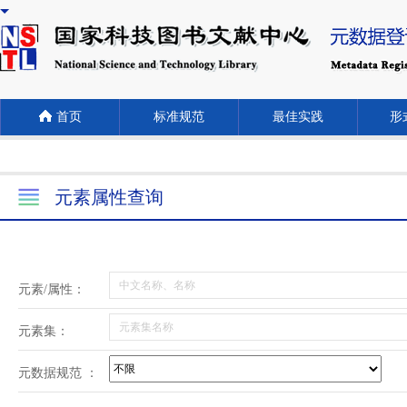
首页
标准规范
最佳实践
形式
元素属性查询
元素/属性：
元素集：
元数据规范 ：