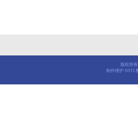
版权所有© 
制作维护:NST