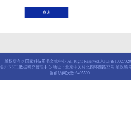
查询
版权所有© 国家科技图书文献中心 All Right Reserved.京ICP备1002732
维护:NSTL数据研究管理中心 地址：北京中关村北四环西路33号 邮政编号：
当前访问次数:6405590