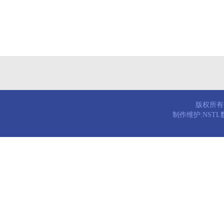
版权所有© 
制作维护:NST