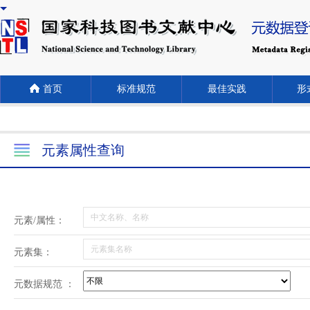
首页
标准规范
最佳实践
形式
元素属性查询
元素/属性：
元素集：
元数据规范 ：