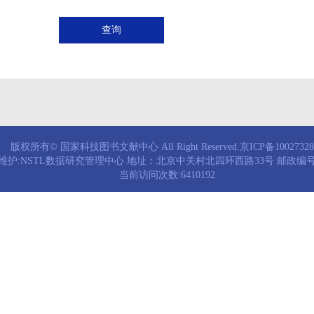
查询
版权所有© 国家科技图书文献中心 All Right Reserved.京ICP备1002732
维护:NSTL数据研究管理中心 地址：北京中关村北四环西路33号 邮政编号：
当前访问次数:6410192