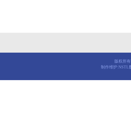
版权所有© 
制作维护:NST