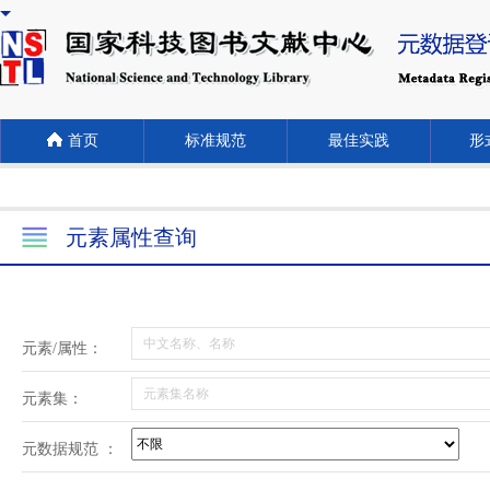
首页
标准规范
最佳实践
形式
元素属性查询
元素/属性：
元素集：
元数据规范 ：