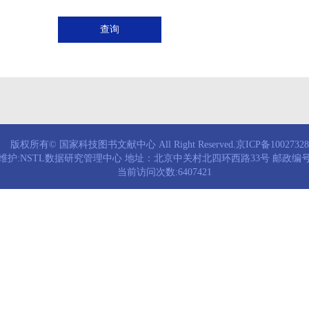
查询
版权所有© 国家科技图书文献中心 All Right Reserved.京ICP备1002732
维护:NSTL数据研究管理中心 地址：北京中关村北四环西路33号 邮政编号：
当前访问次数:6407421