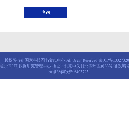
查询
版权所有© 国家科技图书文献中心 All Right Reserved.京ICP备1002732
维护:NSTL数据研究管理中心 地址：北京中关村北四环西路33号 邮政编号：
当前访问次数:6407725