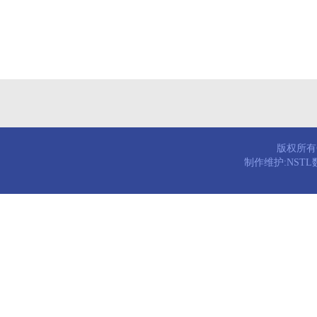
版权所有© 
制作维护:NST