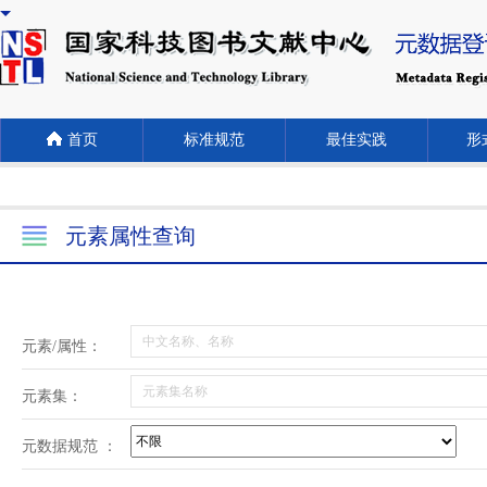
首页
标准规范
最佳实践
形式
元素属性查询
元素/属性：
元素集：
元数据规范 ：