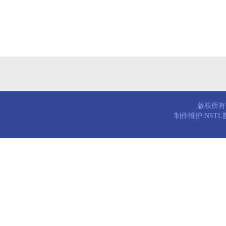
版权所有© 
制作维护:NST