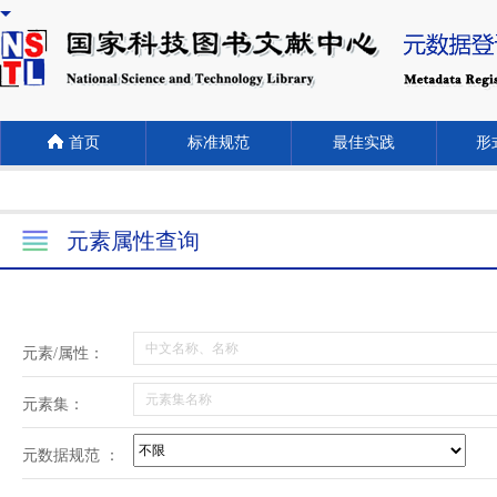
首页
标准规范
最佳实践
形式
元素属性查询
元素/属性：
元素集：
元数据规范 ：