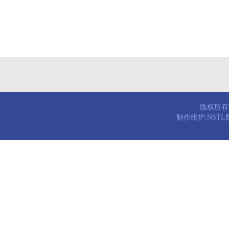
版权所有© 
制作维护:NST