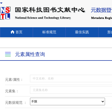
首页
标准规范
最佳实践
形式
元素属性查询
元素/属性：
元素集：
元数据规范 ：