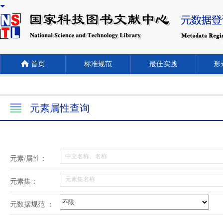
首页
标准规范
最佳实践
形式
元素属性查询
元素/属性：
元素集：
元数据规范 ：