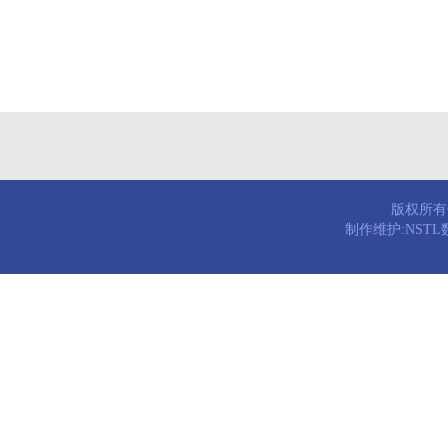
版权所有© 
制作维护:NST