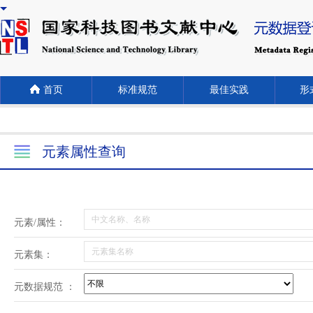
首页
标准规范
最佳实践
形式
元素属性查询
元素/属性：
元素集：
元数据规范 ：