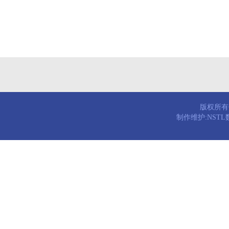
版权所有© 
制作维护:NST