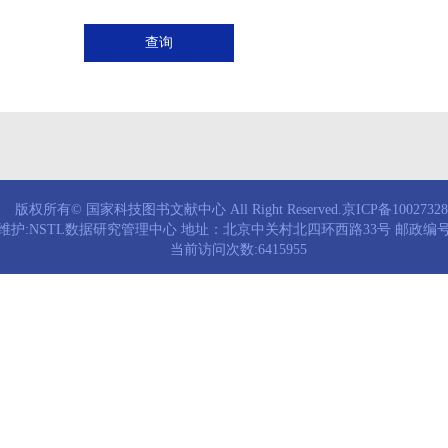
查询
版权所有© 国家科技图书文献中心 All Right Reserved.京ICP备1002732
维护:NSTL数据研究管理中心 地址：北京中关村北四环西路33号 邮政编号：
当前访问次数:6415955