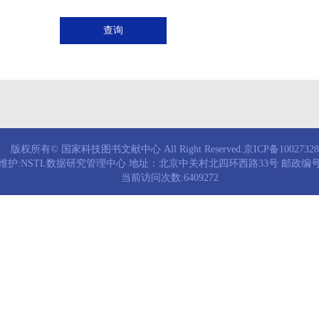
查询
版权所有© 国家科技图书文献中心 All Right Reserved.京ICP备1002732
维护:NSTL数据研究管理中心 地址：北京中关村北四环西路33号 邮政编号：
当前访问次数:6409272